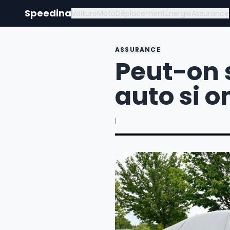
Speedina
Voiture
Moto
Déplacement
Énergie
Assurance
ASSURANCE
Peut-on 
auto si o
|