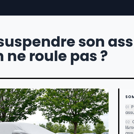
suspendre son as
n ne roule pas ?
SO
P
01
ass
02
l&rs
ass