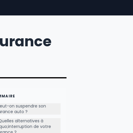
surance
MMAIRE
eut-on suspendre son
urance auto ?
Quelles alternatives à
quo;interruption de votre
urance ?